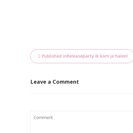
Bericht
Published in
Releaseparty Ik kom je halen!
navigatie
Leave a Comment