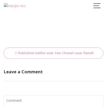
Skip
to
content
Bericht
Published in
Alles over Van Chanel naar flanel!
navigatie
Leave a Comment