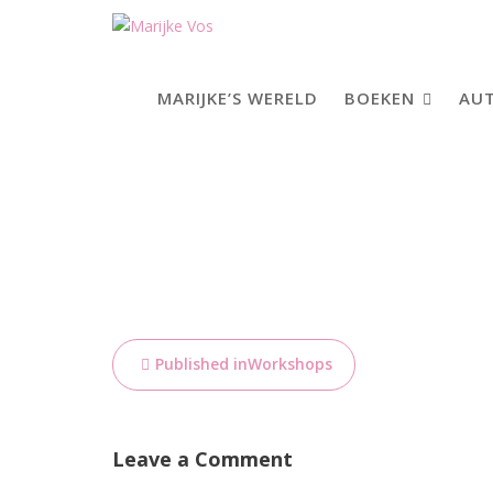
Skip
to
content
MARIJKE’S WERELD
BOEKEN
AUT
Bericht
Published in
Workshops
navigatie
Leave a Comment