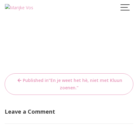
Skip
to
content
Bericht
Published in
“En je weet het hè, niet met Kluun
navigatie
zoenen.”
Leave a Comment