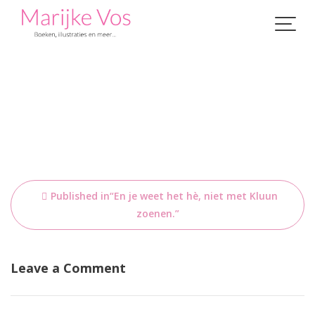
Skip
to
content
Bericht
Published in
“En je weet het hè, niet met Kluun
navigatie
zoenen.”
Leave a Comment