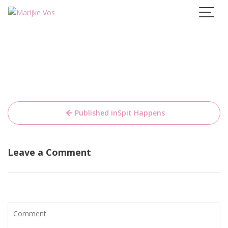
Skip
to
content
Bericht
Published in
Spit Happens
navigatie
Leave a Comment