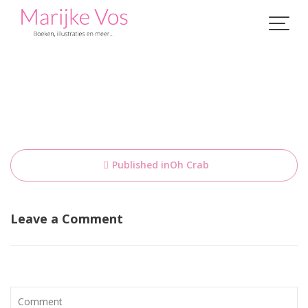
Skip
to
content
Bericht
Published in
Oh Crab
navigatie
Leave a Comment