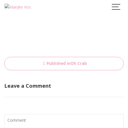
Skip
to
content
Bericht
Published in
Oh Crab
navigatie
Leave a Comment