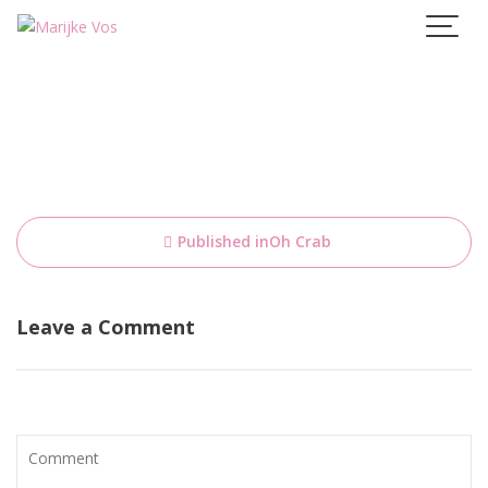
Skip
to
content
Bericht
Published in
Oh Crab
navigatie
Leave a Comment