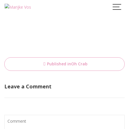
Skip
to
content
Bericht
Published in
Oh Crab
navigatie
Leave a Comment