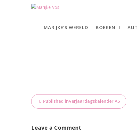
Skip
to
content
MARIJKE’S WERELD
BOEKEN
AUT
Bericht
Published in
Verjaardagskalender A5
navigatie
Leave a Comment