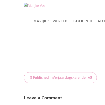
Skip
to
content
MARIJKE’S WERELD
BOEKEN
AUT
Bericht
Published in
Verjaardagskalender A5
navigatie
Leave a Comment