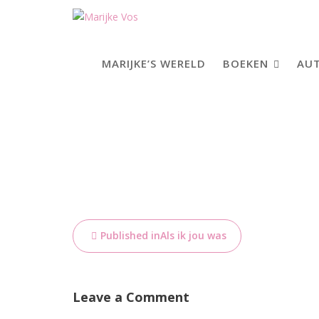
Skip
to
content
MARIJKE’S WERELD
BOEKEN
AUT
Bericht
Published in
Als ik jou was
navigatie
Leave a Comment