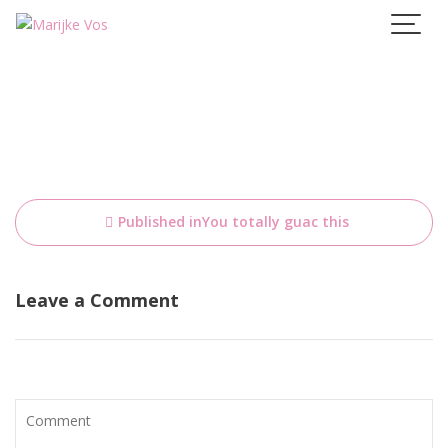
Skip
to
content
Bericht
Published in
You totally guac this
navigatie
Leave a Comment