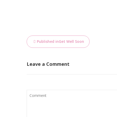
Bericht
Published in
Get Well Soon
navigatie
Leave a Comment