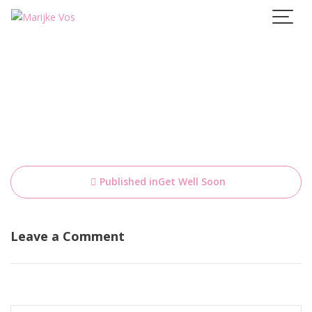
Skip
to
content
Bericht
Published in
Get Well Soon
navigatie
Leave a Comment