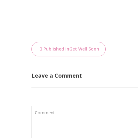
Bericht
Published in
Get Well Soon
navigatie
Leave a Comment