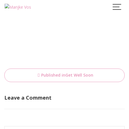
Skip
to
content
Bericht
Published in
Get Well Soon
navigatie
Leave a Comment