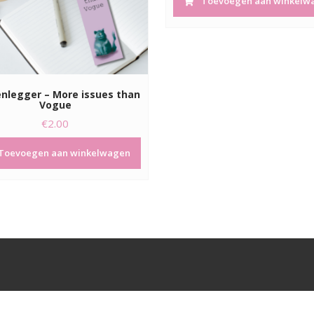
Toevoegen aan winkelw
nlegger – More issues than
Vogue
€
2.00
Toevoegen aan winkelwagen