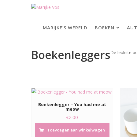
Skip
to
content
MARIJKE’S WERELD
BOEKEN
AUT
Boekenleggers
De leukste b
Boekenlegger – You had me at
meow
€
2.00
Toevoegen aan winkelwagen