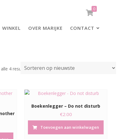
0
WINKEL
OVER MARIJKE
CONTACT
Gesorteerd
alle 4 resultaten
op
nieuwste
Boekenlegger – Do not disturb
nother
€
2.00
Toevoegen aan winkelwagen