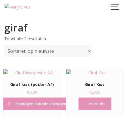
Skip
to
content
giraf
Gesorteerd
Toont alle 2 resultaten
op
nieuwste
Giraf kiss (poster A4)
Giraf Kiss
€
5.00
€
2.00
Lees verder
Toevoegen aan winkelwagen