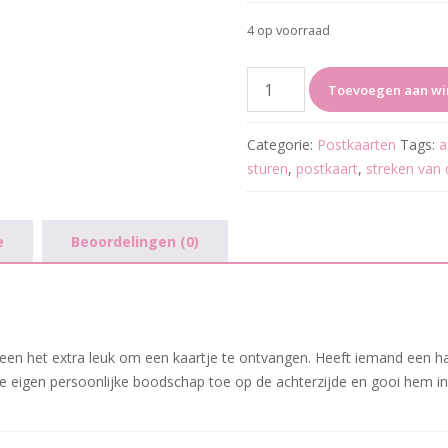
4 op voorraad
Don't
Toevoegen aan w
ask
aantal
Categorie:
Postkaarten
Tags:
a
sturen
,
postkaart
,
streken van 
e
Beoordelingen (0)
iedereen het extra leuk om een kaartje te ontvangen. Heeft iemand een 
e eigen persoonlijke boodschap toe op de achterzijde en gooi hem in 