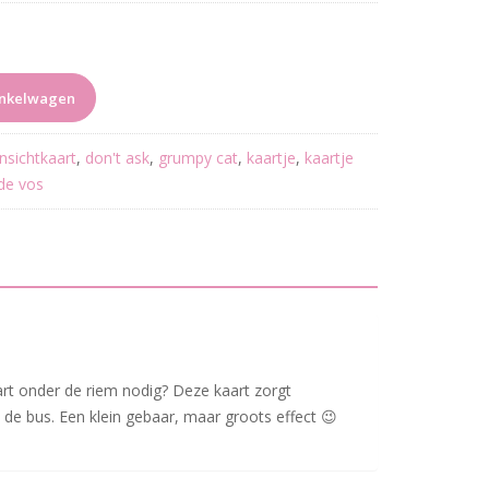
inkelwagen
nsichtkaart
,
don't ask
,
grumpy cat
,
kaartje
,
kaartje
de vos
hart onder de riem nodig? Deze kaart zorgt
de bus. Een klein gebaar, maar groots effect 😉