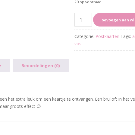
20 op voorraad
Newly
Toevoegen aan w
Webbs
aantal
Categorie:
Postkaarten
Tags:
a
vos
e
Beoordelingen (0)
dereen het extra leuk om een kaartje te ontvangen. Een bruiloft in het 
maar groots effect 😉