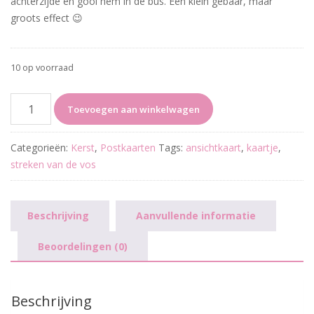
achterzijde en gooi hem in de bus. Een klein gebaar, maar
groots effect 😉
10 op voorraad
Setje
Toevoegen aan winkelwagen
Kerstkaarten
(4x)
Categorieën:
Kerst
,
Postkaarten
Tags:
ansichtkaart
,
kaartje
,
aantal
streken van de vos
Beschrijving
Aanvullende informatie
Beoordelingen (0)
Beschrijving