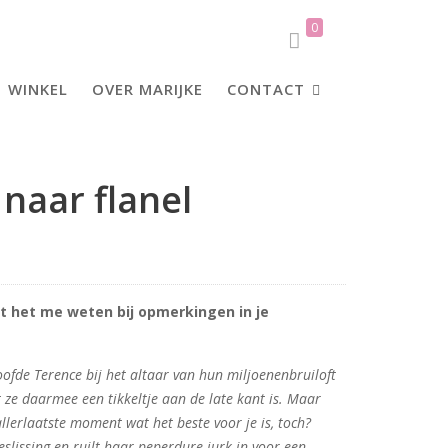
0
WINKEL
OVER MARIJKE
CONTACT
naar flanel
 het me weten bij opmerkingen in je
loofde Terence bij het altaar van hun miljoenenbruiloft
t ze daarmee een tikkeltje aan de late kant is. Maar
allerlaatste moment wat het beste voor je is, toch?
slissing en ruilt haar peperdure jurk in voor een