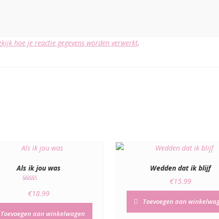
ekijk hoe je reactie gegevens worden verwerkt
.
Als ik jou was
Wedden dat ik blijf
€
15.99
Gewaardeer
€
18.99
d
5.00
Toevoegen aan winkelwa
uit 5
Toevoegen aan winkelwagen