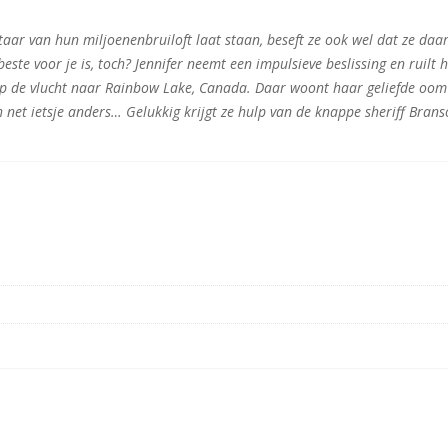
altaar van hun miljoenenbruiloft laat staan, beseft ze ook wel dat ze da
este voor je is, toch? Jennifer neemt een impulsieve beslissing en ruilt 
 op de vlucht naar Rainbow Lake, Canada. Daar woont haar geliefde oom
et ietsje anders… Gelukkig krijgt ze hulp van de knappe sheriff Brans