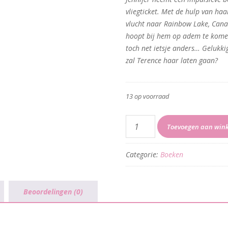
vliegticket. Met de hulp van haa
vlucht naar Rainbow Lake, Cana
hoopt bij hem op adem te kome
toch net ietsje anders… Gelukki
zal Terence haar laten gaan?
13 op voorraad
Van
Toevoegen aan win
Chanel
naar
Categorie:
Boeken
flanel
aantal
Beoordelingen (0)