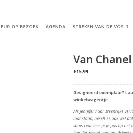
EUR OP BEZOEK
AGENDA
STREKEN VAN DE VOS
Van Chanel 
€
15.99
Gesigneerd exemplaar? Laat
winkelwagentje.
Als Jennifer haar steenrijke ver
laat staan, beseft ze ook wel da
soms realiseer je je pas op het 
Jennifer neemt een impulsieve be