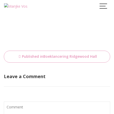
Skip
to
content
Bericht
Published in
Boeklancering Ridgewood Hall
navigatie
Leave a Comment