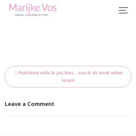
Skip
to
content
Bericht
Published in
Als Ik Jou Was… zou ik dit boek willen
navigatie
lezen!
Leave a Comment