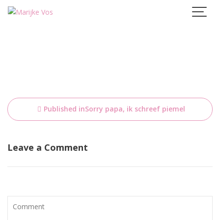
Skip
to
content
Bericht
Published in
Sorry papa, ik schreef piemel
navigatie
Leave a Comment