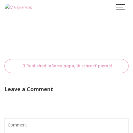
Skip
to
content
Bericht
Published in
Sorry papa, ik schreef piemel
navigatie
Leave a Comment