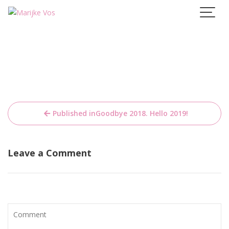
Skip
to
content
Bericht
Published in
Goodbye 2018. Hello 2019!
navigatie
Leave a Comment