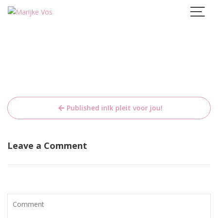
Skip
to
content
Bericht
Published in
Ik pleit voor jou!
navigatie
Leave a Comment