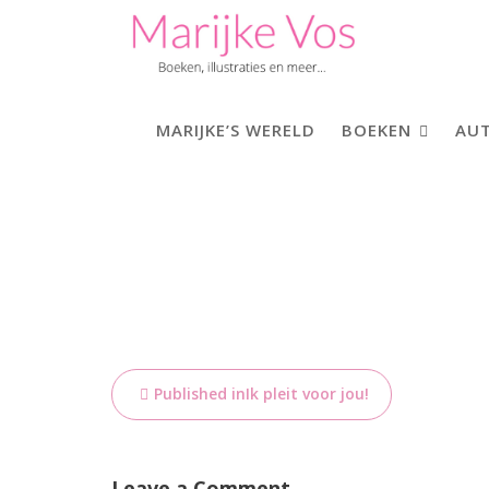
Skip
to
content
MARIJKE’S WERELD
BOEKEN
AUT
Bericht
Published in
Ik pleit voor jou!
navigatie
Leave a Comment