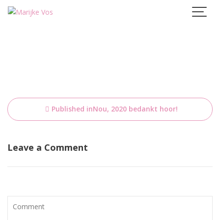
Skip
to
content
Bericht
Published in
Nou, 2020 bedankt hoor!
navigatie
Leave a Comment