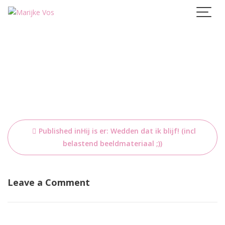
Skip
to
content
Bericht
Published in
Hij is er: Wedden dat ik blijf! (incl
navigatie
belastend beeldmateriaal ;))
Leave a Comment