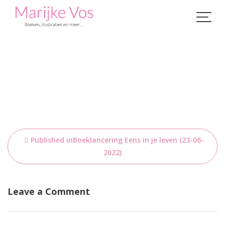
Skip
to
content
Bericht
Published in
Boeklancering Eens in je leven (23-06-
navigatie
2022)
Leave a Comment