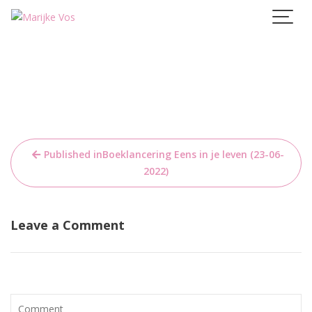
Skip
to
content
Bericht
Published in
Boeklancering Eens in je leven (23-06-
navigatie
2022)
Leave a Comment