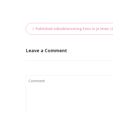
Bericht
Published in
Boeklancering Eens in je leven (
navigatie
Leave a Comment