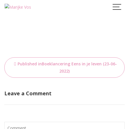
Skip
to
content
Bericht
Published in
Boeklancering Eens in je leven (23-06-
navigatie
2022)
Leave a Comment