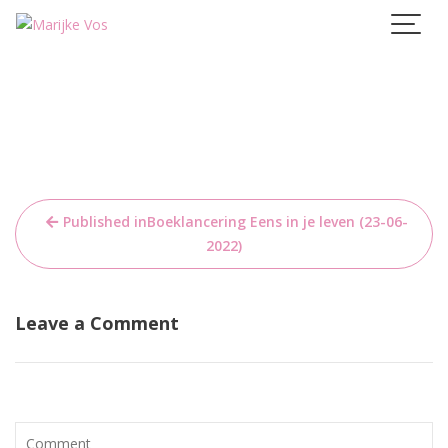
Skip
to
content
Bericht
Published in
Boeklancering Eens in je leven (23-06-
navigatie
2022)
Leave a Comment