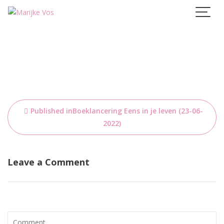
Skip
to
content
Bericht
Published in
Boeklancering Eens in je leven (23-06-
navigatie
2022)
Leave a Comment