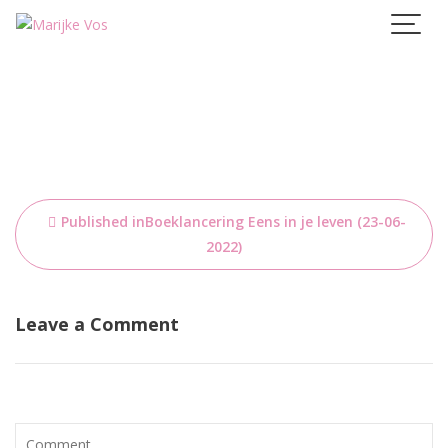
Skip
to
content
Bericht
Published in
Boeklancering Eens in je leven (23-06-
navigatie
2022)
Leave a Comment