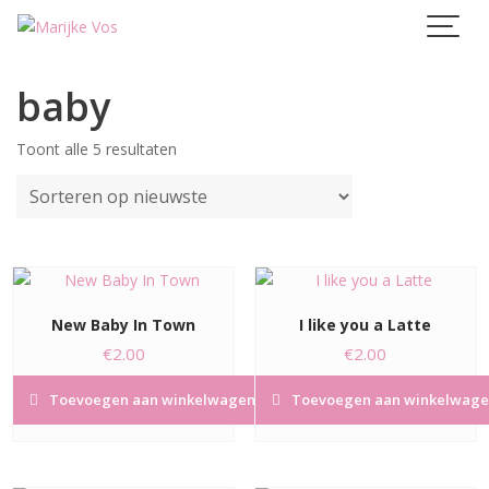
Skip
to
content
baby
Gesorteerd
Toont alle 5 resultaten
op
nieuwste
New Baby In Town
I like you a Latte
€
2.00
€
2.00
Toevoegen aan winkelwagen
Toevoegen aan winkelwage