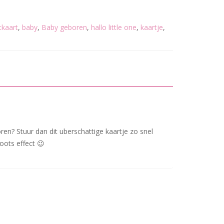
tkaart
,
baby
,
Baby geboren
,
hallo little one
,
kaartje
,
oren? Stuur dan dit uberschattige kaartje zo snel
oots effect 😉