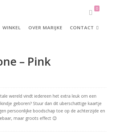
0
WINKEL
OVER MARIJKE
CONTACT
 one – Pink
igitale wereld vindt iedereen het extra leuk om een
 kindje geboren? Stuur dan dit uberschattige kaartje
igen persoonlijke boodschap toe op de achterzijde en
gebaar, maar groots effect 😉