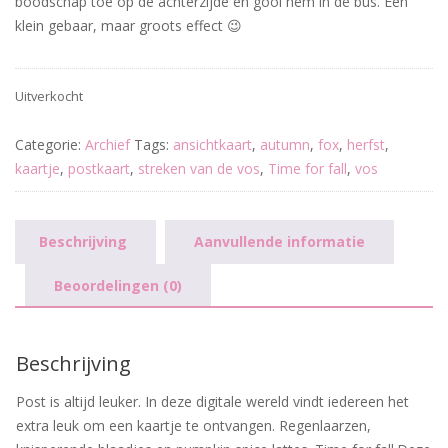
boodschap toe op de achterzijde en gooi hem in de bus. Een
klein gebaar, maar groots effect 😉
Uitverkocht
Categorie:
Archief
Tags:
ansichtkaart
,
autumn
,
fox
,
herfst
,
kaartje
,
postkaart
,
streken van de vos
,
Time for fall
,
vos
Beschrijving
Aanvullende informatie
Beoordelingen (0)
Beschrijving
Post is altijd leuker. In deze digitale wereld vindt iedereen het
extra leuk om een kaartje te ontvangen. Regenlaarzen,