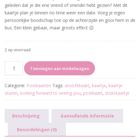
geleden dat je die ene vriend of vriendin hebt gezien? Met dit
kaartje plan je binnen no time weer een date. Voeg je eigen
persoonlijke boodschap toe op de achterzijde en gooi hem in de
bus. Een klein gebaar, maar groots effect 😉
2 op voorraad
Looking
Toevoegen aan winkelwagen
forward
to
Categorie:
Postkaarten
Tags:
ansichtkaart
,
kaartje
,
kaartje
seeing
sturen
,
looking forward to seeing you
,
postkaart
,
stokstaartje
you
aantal
Beschrijving
Aanvullende informatie
Beoordelingen (0)