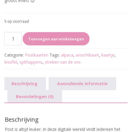
groots effect 😉
5 op voorraad
You
Toevoegen aan winkelwagen
Toadally
Rock
Categorie:
Postkaarten
Tags:
alpaca
,
ansichtkaart
,
kaartje
,
aantal
knuffel
,
spithappens
,
streken van de vos
Beschrijving
Aanvullende informatie
Beoordelingen (0)
Beschrijving
Post is altijd leuker. In deze digitale wereld vindt iedereen het