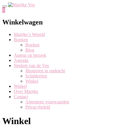
Skip
to
0
content
Winkelwagen
Marijke’s Wereld
Boeken
Boeken
Blog
Auteur op bezoek
Agenda
Streken van de Vos
Illustreren in opdracht
Schilderijen
Winkel
Winkel
Over Marijke
Contact
Algemene voorwaarden
Privacybeleid
Winkel