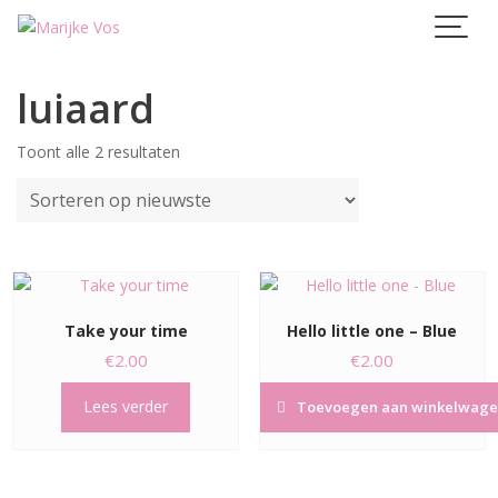
Skip
to
content
luiaard
Gesorteerd
Toont alle 2 resultaten
op
nieuwste
Take your time
Hello little one – Blue
€
2.00
€
2.00
Lees verder
Toevoegen aan winkelwage