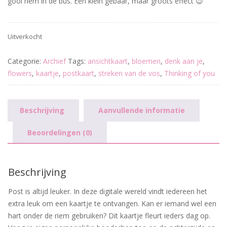
gooi hem in de bus. Een klein gebaar, maar groots effect 😉
Uitverkocht
Categorie:
Archief
Tags:
ansichtkaart
,
bloemen
,
denk aan je
,
flowers
,
kaartje
,
postkaart
,
streken van de vos
,
Thinking of you
Beschrijving
Aanvullende informatie
Beoordelingen (0)
Beschrijving
Post is altijd leuker. In deze digitale wereld vindt iedereen het
extra leuk om een kaartje te ontvangen. Kan er iemand wel een
hart onder de riem gebruiken? Dit kaartje fleurt ieders dag op.