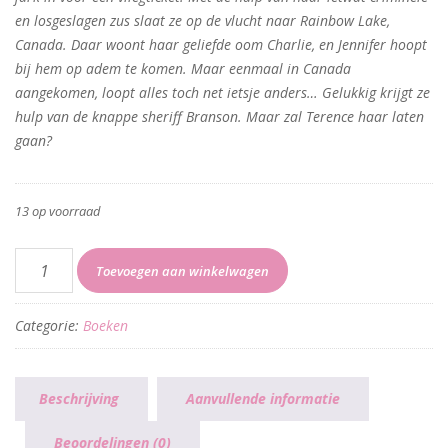
en losgeslagen zus slaat ze op de vlucht naar Rainbow Lake,
Canada. Daar woont haar geliefde oom Charlie, en Jennifer hoopt
bij hem op adem te komen. Maar eenmaal in Canada
aangekomen, loopt alles toch net ietsje anders… Gelukkig krijgt ze
hulp van de knappe sheriff Branson. Maar zal Terence haar laten
gaan?
13 op voorraad
Van
Toevoegen aan winkelwagen
Chanel
naar
Categorie:
Boeken
flanel
aantal
Beschrijving
Aanvullende informatie
Beoordelingen (0)