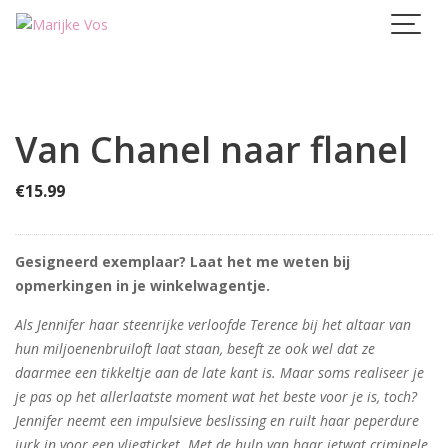
Skip
to
content
Van Chanel naar flanel
€
15.99
Gesigneerd exemplaar? Laat het me weten bij
opmerkingen in je winkelwagentje.
Als Jennifer haar steenrijke verloofde Terence bij het altaar van
hun miljoenenbruiloft laat staan, beseft ze ook wel dat ze
daarmee een tikkeltje aan de late kant is. Maar soms realiseer je
je pas op het allerlaatste moment wat het beste voor je is, toch?
Jennifer neemt een impulsieve beslissing en ruilt haar peperdure
jurk in voor een vliegticket. Met de hulp van haar ietwat criminele