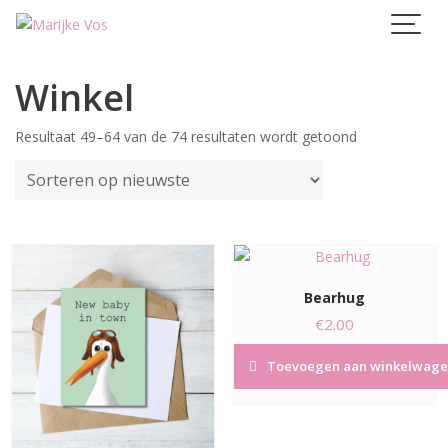
Skip
to
content
Winkel
Gesorteerd
Resultaat 49–64 van de 74 resultaten wordt getoond
op
nieuwste
Bearhug
€
2.00
Toevoegen aan winkelwage